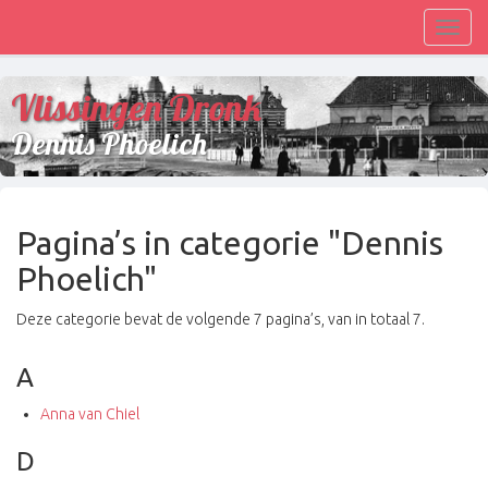
Toggl
navig
Vlissingen Dronk
Dennis Phoelich
Pagina’s in categorie "Dennis
Phoelich"
Deze categorie bevat de volgende 7 pagina’s, van in totaal 7.
A
Anna van Chiel
D