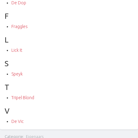
De Dop
F
Fraggles
L
Lick It
S
Speyk
T
Tripel Blond
V
De Vic
Categorie
:
Eigenaars