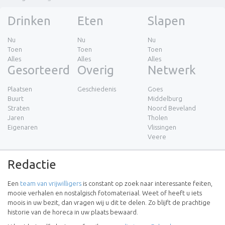
Drinken
Eten
Slapen
Nu
Nu
Nu
Toen
Toen
Toen
Alles
Alles
Alles
Gesorteerd
Overig
Netwerk
Plaatsen
Geschiedenis
Goes
Buurt
Middelburg
Straten
Noord Beveland
Jaren
Tholen
Eigenaren
Vlissingen
Veere
Redactie
Een
team van vrijwilligers
is constant op zoek naar interessante feiten,
mooie verhalen en nostalgisch fotomateriaal. Weet of heeft u iets
moois in uw bezit, dan vragen wij u dit te delen. Zo blijft de prachtige
historie van de horeca in uw plaats bewaard.